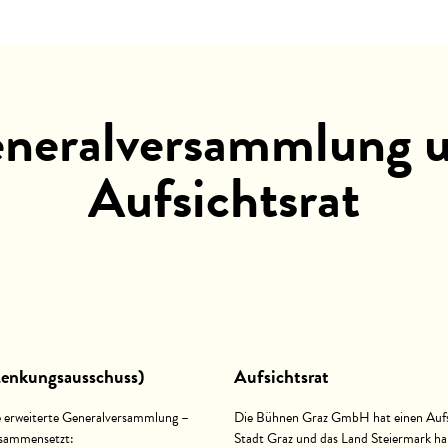
neralversammlung 
Aufsichtsrat
Lenkungsausschuss)
Aufsichtsrat
 erweiterte Generalversammlung –
Die Bühnen Graz GmbH hat einen Aufsic
zusammensetzt:
Stadt Graz und das Land Steiermark ha