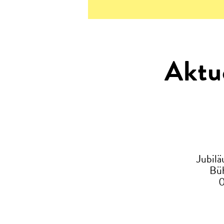
Aktu
Jubil
Büh