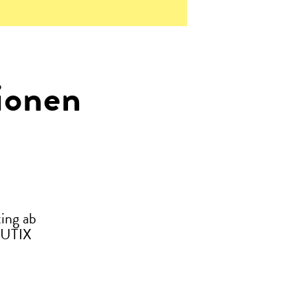
ionen
ing ab
CUTIX