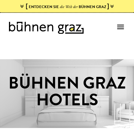
[
]
ENTDECKEN SIE
BÜHNEN GRAZ
die Welt der
menu
BÜHNEN GRAZ
HOTELS