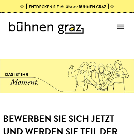
[
]
ENTDECKEN SIE
BÜHNEN GRAZ
die Welt der
menu
BEWERBEN SIE SICH JETZT
UND WERDEN SIE TEIL DER