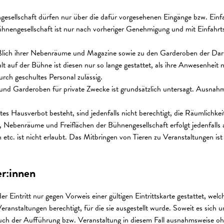
esellschaft dürfen nur über die dafür vorgesehenen Eingänge bzw. Einf
nengesellschaft ist nur nach vorheriger Genehmigung und mit Einfahrtssc
eßlich ihrer Nebenräume und Magazine sowie zu den Garderoben der Darste
t auf der Bühne ist diesen nur so lange gestattet, als ihre Anwesenheit n
rch geschultes Personal zulässig.
d Garderoben für private Zwecke ist grundsätzlich untersagt. Ausnah
tes Hausverbot besteht, sind jedenfalls nicht berechtigt, die Räumlichke
, Nebenräume und Freiflächen der Bühnengesellschaft erfolgt jedenfalls
n etc. ist nicht erlaubt. Das Mitbringen von Tieren zu Veranstaltungen 
r:innen
er Eintritt nur gegen Vorweis einer gültigen Eintrittskarte gestattet, we
eranstaltungen berechtigt, für die sie ausgestellt wurde. Soweit es sich
esuch der Aufführung bzw. Veranstaltung in diesem Fall ausnahmsweise ohne