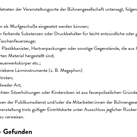
Betreten der Veranstaltungsorte der Bühnengesellschaft untersagt, folge
er als Wurfgeschoße eingesetzt werden können;
r färbende Substanzen oder Druckbehälter für leicht entzündliche oder
aschenfeuerzeuge;
 Plastikkanister, Hartverpackungen oder sonstige Gegenstände, die aus 
ten Material hergestellt sind;
euerwerkskörper etc.;
triebene Lärminstrumente (z. B. Megaphon)
ströten;
dweder Art;
en Sitzerhöhungen oder Kindersitzen ist aus feuerpolizeilichen Gründen
aben der Publikumsdienst und/oder die Mitarbeiter:innen der Bühnengese
anstaltung trotz gültiger Eintrittskarte unter Ausschluss jeglicher Rücke
zu verweisen.
 – Gefunden