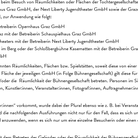
beim Besuch von Räumlichkeiten oder Flächen der Tochtergesellschaf
us Graz GmbH, der Next Liberty Jugendtheater GmbH sowie der Graze
zur Anwendung wie folgt:
Betreiberin Opernhaus Graz GmbH
az mit der Betreiberin Schauspielhaus Graz GmbH
heaters mit der Betreiberin Next Liberty Jugendtheater GmbH
m Berg oder der Schloßbergbühne Kasematten mit der Betreiberin Gra
mbH
annten Räumlichkeiten, Flächen bzw. Spielstätten, soweit diese von ein
 Fläche der jeweiligen GmbH (in Folge Bühnengesellschaft) gilt diese f
oder die Räumlichkeit der Bühnengesellschaft betreten. Personen im S
, Künstler:innen, Veranstalter:innen, Fotograf:innen, Auftragnehmer:inne
r:innen“ vorkommt, wurde dabei der Plural ebenso wie z. B. bei Veranst
 die nachfolgenden Ausführungen nicht nur für den Fall, dass es sich 
ll anzuwenden, wenn es sich nur um eine einzelne Besucherin oder einen 
t dem Betreten des Geländes oder der Räumlichkeit der Bühnengesellsch