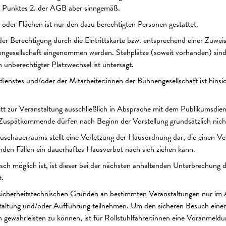
 Punktes 2. der AGB aber sinngemäß.
der Flächen ist nur den dazu berechtigten Personen gestattet.
er Berechtigung durch die Eintrittskarte bzw. entsprechend einer Zuwe
ngesellschaft eingenommen werden. Stehplätze (soweit vorhanden) sind a
 unberechtigter Platzwechsel ist untersagt.
stes und/oder der Mitarbeiter:innen der Bühnengesellschaft ist hinsicht
t zur Veranstaltung ausschließlich in Absprache mit dem Publikumsdien
 Zuspätkommende dürfen nach Beginn der Vorstellung grundsätzlich nich
uschauerraums stellt eine Verletzung der Hausordnung dar, die einen V
den Fällen ein dauerhaftes Hausverbot nach sich ziehen kann.
sch möglich ist, ist dieser bei der nächsten anhaltenden Unterbrechung d
t.
 sicherheitstechnischen Gründen an bestimmten Veranstaltungen nur im
taltung und/oder Aufführung teilnehmen. Um den sicheren Besuch eine
ewährleisten zu können, ist für Rollstuhlfahrer:innen eine Voranmeldun