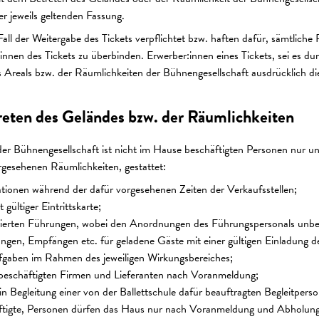
r jeweils geltenden Fassung.
Fall der Weitergabe des Tickets verpflichtet bzw. haften dafür, sämtlich
nnen des Tickets zu überbinden. Erwerber:innen eines Tickets, sei es du
 Areals bzw. der Räumlichkeiten der Bühnengesellschaft ausdrücklich di
eten des Geländes bzw. der Räumlichkeiten
er Bühnengesellschaft ist nicht im Hause beschäftigten Personen nur u
orgesehenen Räumlichkeiten, gestattet:
ionen während der dafür vorgesehenen Zeiten der Verkaufsstellen;
gültiger Eintrittskarte;
erten Führungen, wobei den Anordnungen des Führungspersonals unbedin
ngen, Empfängen etc. für geladene Gäste mit einer gültigen Einladung de
gaben im Rahmen des jeweiligen Wirkungsbereiches;
 beschäftigten Firmen und Lieferanten nach Voranmeldung;
in Begleitung einer von der Ballettschule dafür beauftragten Begleitperso
ftigte, Personen dürfen das Haus nur nach Voranmeldung und Abholung 