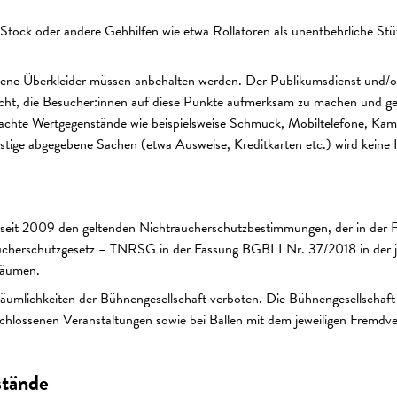
Stock oder andere Gehhilfen wie etwa Rollatoren als unentbehrliche Stü
ene Überkleider müssen anbehalten werden. Der Publikumsdienst und/od
ht, die Besucher:innen auf diese Punkte aufmerksam zu machen und gege
achte Wertgegenstände wie beispielsweise Schmuck, Mobiltelefone, Kamer
stige abgegebene Sachen (etwa Ausweise, Kreditkarten etc.) wird kei
t seit 2009 den geltenden Nichtraucherschutzbestimmungen, der in der 
cherschutzgesetz – TNRSG in der Fassung BGBI I Nr. 37/2018 in der jew
Räumen.
Räumlichkeiten der Bühnengesellschaft verboten. Die Bühnengesellschaft
chlossenen Veranstaltungen sowie bei Bällen mit dem jeweiligen Fremdvera
stände