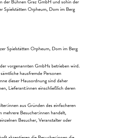
ten der Bühnen Graz GmbH und sohin der
r Spielstätten Orpheum, Dom im Berg
zer Spielstätten Orpheum, Dom im Berg
er der vorgenannten GmbHs betrieben wird.
ür sämtliche hausfremde Personen
inne dieser Hausordnung sind daher
n, Lieferant:innen einschließlich deren
alter:innen aus Gründen des einfacheren
um mehrere Besucher:innen handelt,
einzelnen Besucher, Veranstalter oder
aft akzeptieren die Besucher:innen die