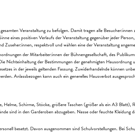
gesamten Veranstaltung zu befolgen. Damit tragen alle Besucher:innen z
Sinne eines positiven Verlaufs der Veranstaltung gegenüber jeder Person,
nd Zuseher:innen, respektvoll und wählen eine der Veranstaltung angem
ordnungen der Mitarbeiter:innen der Bühnengesellschaft, des Publikum
. Die Nichteinhaltung der Bestimmungen der genehmigten Hausordnung u
setzes in der jeweils geltenden Fassung. Zuwiderhandelnde können unbes
werden. Anlassbezogen kann auch ein generelles Hausverbot ausgesproch
, Helme, Schirme, Stöcke, größere Taschen (größer als ein A3 Blatt), 
nde sind in den Garderoben abzugeben. Nasse oder feuchte Kleidung da
personell besetzt. Davon ausgenommen sind Schulvorstellungen. Bei Schu