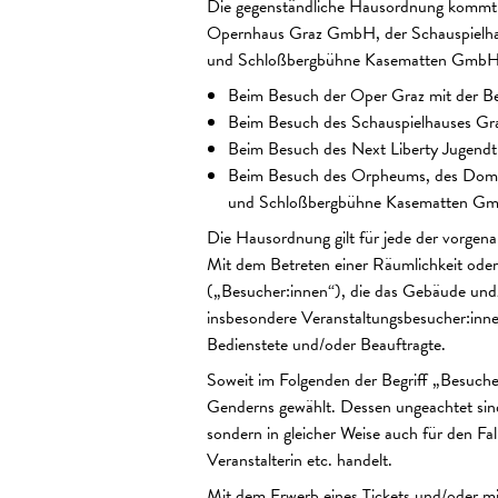
Die gegenständliche Hausordnung kommt 
Opernhaus Graz GmbH, der Schauspielha
und Schloßbergbühne Kasematten GmbH, 
Beim Besuch der Oper Graz mit der 
Beim Besuch des Schauspielhauses Gr
Beim Besuch des Next Liberty Jugendt
Beim Besuch des Orpheums, des Dom i
und Schloßbergbühne Kasematten G
Die Hausordnung gilt für jede der vorgen
Mit dem Betreten einer Räumlichkeit oder
(„Besucher:innen“), die das Gebäude und/
insbesondere Veranstaltungsbesucher:innen
Bedienstete und/oder Beauftragte.
Soweit im Folgenden der Begriff „Besuche
Genderns gewählt. Dessen ungeachtet sind
sondern in gleicher Weise auch für den Fa
Veranstalterin etc. handelt.
Mit dem Erwerb eines Tickets und/oder mi