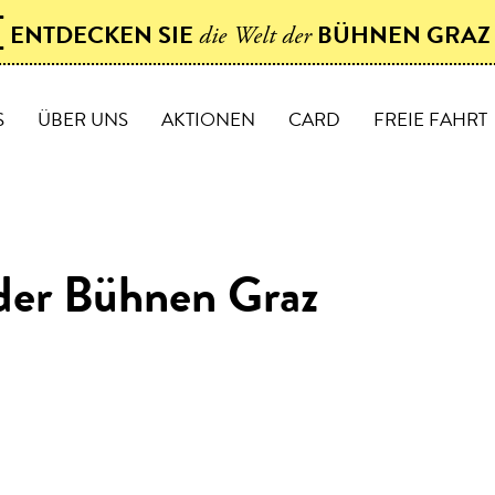
[
ENTDECKEN SIE
BÜHNEN GRA
die Welt der
S
ÜBER UNS
AKTIONEN
CARD
FREIE FAHRT
der Bühnen Graz